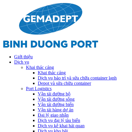
Giới thiệu
Dịch vụ
Khai thác cảng
Khai thác cảng
Dịch vụ bảo trì và sửa chữa container lạnh
Depot và sửa chữa container
Port Logistics
Vận tải đường bộ
Vận tải đường sông
Vận tải đường biển
Vận tải hàng dự án
Đại lý giao nhận
Dịch vụ đại lý tàu biển
Dịch vụ kê khai hải quan
Dịch vụ kho bãi