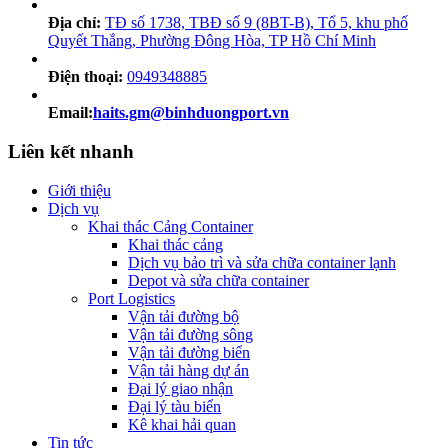
Địa chỉ:
TĐ số 1738, TBĐ số 9 (8BT-B), Tổ 5, khu phố
Quyết Thắng, Phường Đông Hòa, TP Hồ Chí Minh
Điện thoại:
0949348885
Email:
haits.gm@binhduongport.vn
Liên kết nhanh
Giới thiệu
Dịch vụ
Khai thác Cảng Container
Khai thác cảng
Dịch vụ bảo trì và sửa chữa container lạnh
Depot và sửa chữa container
Port Logistics
Vận tải đường bộ
Vận tải đường sông
Vận tải đường biển
Vận tải hàng dự án
Đại lý giao nhận
Đại lý tàu biển
Kê khai hải quan
Tin tức