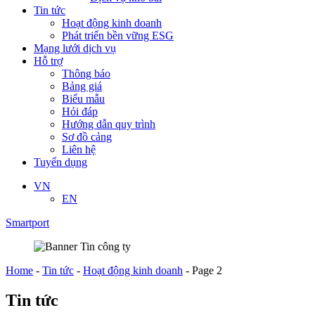
Tin tức
Hoạt động kinh doanh
Phát triển bền vững ESG
Mạng lưới dịch vụ
Hỗ trợ
Thông báo
Bảng giá
Biểu mẫu
Hỏi đáp
Hướng dẫn quy trình
Sơ đồ cảng
Liên hệ
Tuyển dụng
VN
EN
Smartport
Home
-
Tin tức
-
Hoạt động kinh doanh
-
Page 2
Tin tức