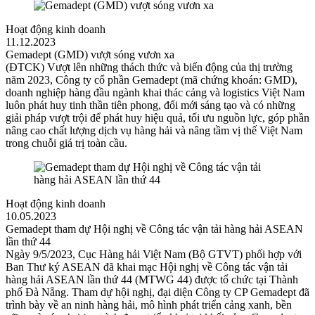
Hoạt động kinh doanh
11.12.2023
Gemadept (GMD) vượt sóng vươn xa
(ĐTCK) Vượt lên những thách thức và biến động của thị trường
năm 2023, Công ty cổ phần Gemadept (mã chứng khoán: GMD),
doanh nghiệp hàng đầu ngành khai thác cảng và logistics Việt Nam
luôn phát huy tinh thần tiên phong, đổi mới sáng tạo và có những
giải pháp vượt trội để phát huy hiệu quả, tối ưu nguồn lực, góp phần
nâng cao chất lượng dịch vụ hàng hải và nâng tầm vị thế Việt Nam
trong chuỗi giá trị toàn cầu.
Hoạt động kinh doanh
10.05.2023
Gemadept tham dự Hội nghị về Công tác vận tải hàng hải ASEAN
lần thứ 44
Ngày 9/5/2023, Cục Hàng hải Việt Nam (Bộ GTVT) phối hợp với
Ban Thư ký ASEAN đã khai mạc Hội nghị về Công tác vận tải
hàng hải ASEAN lần thứ 44 (MTWG 44) được tổ chức tại Thành
phố Đà Nẵng. Tham dự hội nghị, đại diện Công ty CP Gemadept đã
trình bày về an ninh hàng hải, mô hình phát triển cảng xanh, bền