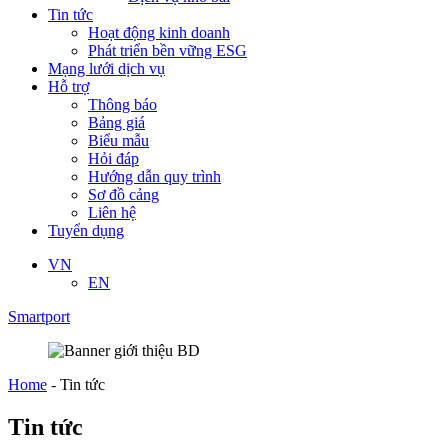
Tin tức
Hoạt động kinh doanh
Phát triển bền vững ESG
Mạng lưới dịch vụ
Hỗ trợ
Thông báo
Bảng giá
Biểu mẫu
Hỏi đáp
Hướng dẫn quy trình
Sơ đồ cảng
Liên hệ
Tuyển dụng
VN
EN
Smartport
Home
-
Tin tức
Tin tức