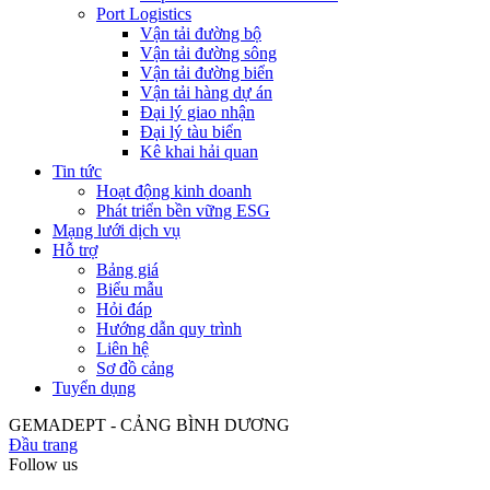
Port Logistics
Vận tải đường bộ
Vận tải đường sông
Vận tải đường biển
Vận tải hàng dự án
Đại lý giao nhận
Đại lý tàu biển
Kê khai hải quan
Tin tức
Hoạt động kinh doanh
Phát triển bền vững ESG
Mạng lưới dịch vụ
Hỗ trợ
Bảng giá
Biểu mẫu
Hỏi đáp
Hướng dẫn quy trình
Liên hệ
Sơ đồ cảng
Tuyển dụng
GEMADEPT - CẢNG BÌNH DƯƠNG
Đầu trang
Follow us