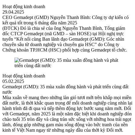
Hoạt động kinh doanh
29.04.2025
CEO Gemadept (GMD) Nguyễn Thanh Bình: Công ty dự kiến có
kết quả tốt trong 6 tháng đầu năm 2025
(ĐTCK) Đó là chia sẻ của ông Nguyễn Thanh Bình, Tổng giám
đốc CTCP Gemadept (mã GMD – sàn HOSE) tại Hội nghị trực
tuyến “Kết nối cùng Ban lãnh đạo Gemadept (GMD): Góc nhìn
chuyên sâu từ doanh nghiệp và chuyên gia HSC” do Công ty
Chứng khoán TP.HCM (HSC) phối hợp cùng Gemadept tổ chức.
Hoạt động kinh doanh
05.02.2025
Gemadept (GMD): 35 mùa xuân đồng hành và phát triển cùng đất
nước
Mùa xuân về mang theo những làn gió tươi mới trên khắp mọi miền
đất nước, là thời khắc quan trọng để mỗi doanh nghiệp cùng nhìn lại
hành trình đã đi qua và tiếp thêm động lực bước sang năm mới. Đối
với Gemadept, năm 2025 là một năm đặc biệt khi doanh nghiệp đón
chào tuổi 35 tròn đầy và căng tràn sức sống với những hoa trái ngọt
lành, đóng góp những gam màu sống động vào bức tranh của nền
kinh tế Việt Nam ngay từ những ngày đầu của thời kỳ Đổi mới.