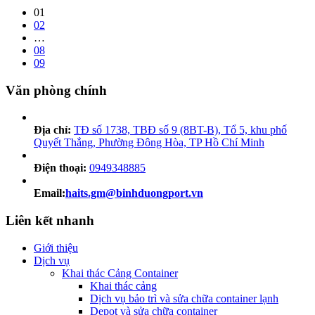
01
02
…
08
09
Văn phòng chính
Địa chỉ:
TĐ số 1738, TBĐ số 9 (8BT-B), Tổ 5, khu phố
Quyết Thắng, Phường Đông Hòa, TP Hồ Chí Minh
Điện thoại:
0949348885
Email:
haits.gm@binhduongport.vn
Liên kết nhanh
Giới thiệu
Dịch vụ
Khai thác Cảng Container
Khai thác cảng
Dịch vụ bảo trì và sửa chữa container lạnh
Depot và sửa chữa container