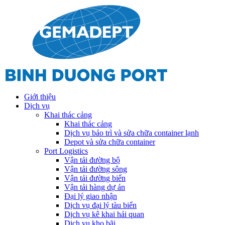
Giới thiệu
Dịch vụ
Khai thác cảng
Khai thác cảng
Dịch vụ bảo trì và sửa chữa container lạnh
Depot và sửa chữa container
Port Logistics
Vận tải đường bộ
Vận tải đường sông
Vận tải đường biển
Vận tải hàng dự án
Đại lý giao nhận
Dịch vụ đại lý tàu biển
Dịch vụ kê khai hải quan
Dịch vụ kho bãi