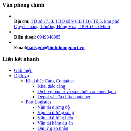
Văn phòng chính
Địa chỉ:
TĐ số 1738, TBĐ số 9 (8BT-B), Tổ 5, khu phố
Quyết Thắng, Phường Đông Hòa, TP Hồ Chí Minh
Điện thoại:
0949348885
Email:
haits.gm@binhduongport.vn
Liên kết nhanh
Giới thiệu
Dịch vụ
Khai thác Cảng Container
Khai thác cảng
Dịch vụ bảo trì và sửa chữa container lạnh
Depot và sửa chữa container
Port Logistics
Vận tải đường bộ
Vận tải đường sông
Vận tải đường biển
Vận tải hàng dự án
Đại lý giao nhận