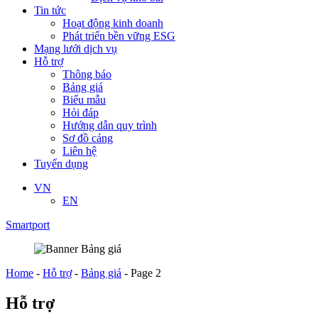
Tin tức
Hoạt động kinh doanh
Phát triển bền vững ESG
Mạng lưới dịch vụ
Hỗ trợ
Thông báo
Bảng giá
Biểu mẫu
Hỏi đáp
Hướng dẫn quy trình
Sơ đồ cảng
Liên hệ
Tuyển dụng
VN
EN
Smartport
Home
-
Hỗ trợ
-
Bảng giá
-
Page 2
Hỗ trợ