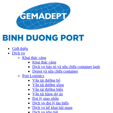
Giới thiệu
Dịch vụ
Khai thác cảng
Khai thác cảng
Dịch vụ bảo trì và sửa chữa container lạnh
Depot và sửa chữa container
Port Logistics
Vận tải đường bộ
Vận tải đường sông
Vận tải đường biển
Vận tải hàng dự án
Đại lý giao nhận
Dịch vụ đại lý tàu biển
Dịch vụ kê khai hải quan
Dịch vụ kho bãi